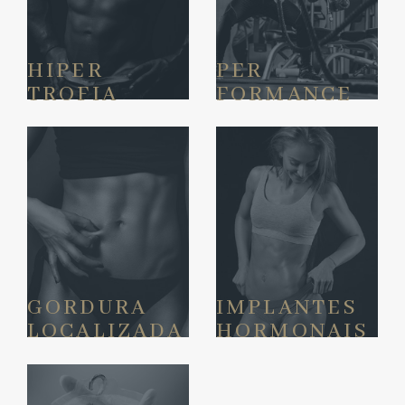
HIPER
PER
TROFIA
FORMANCE
GORDURA
IMPLANTES
LOCALIZADA
HORMONAIS